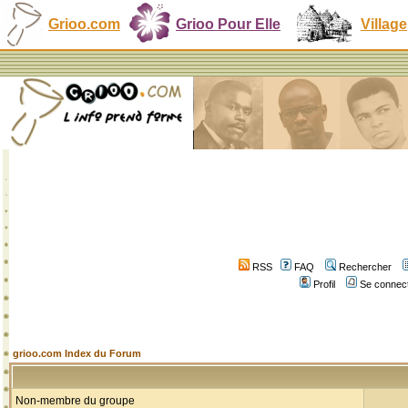
Grioo.com
Grioo Pour Elle
Village
RSS
FAQ
Rechercher
Profil
Se connect
grioo.com Index du Forum
Non-membre du groupe