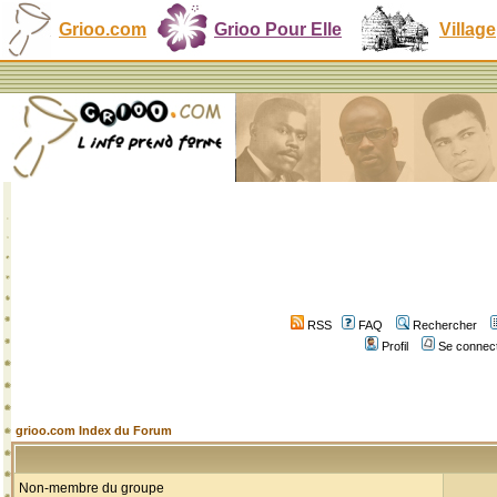
Grioo.com
Grioo Pour Elle
Village
RSS
FAQ
Rechercher
Profil
Se connect
grioo.com Index du Forum
Non-membre du groupe