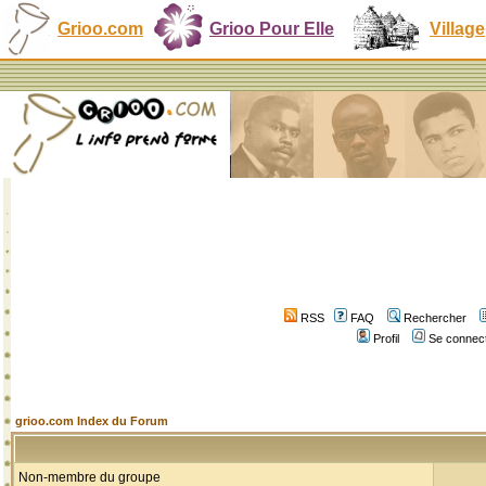
Grioo.com
Grioo Pour Elle
Village
RSS
FAQ
Rechercher
Profil
Se connect
grioo.com Index du Forum
Non-membre du groupe