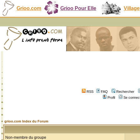
Grioo.com
Grioo Pour Elle
Village
RSS
FAQ
Rechercher
Profil
Se connect
grioo.com Index du Forum
Non-membre du groupe