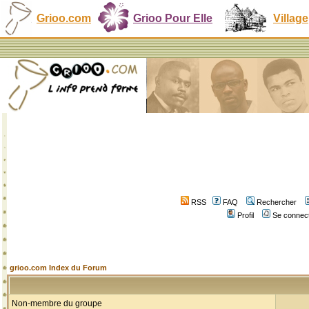
Grioo.com
Grioo Pour Elle
Village
RSS
FAQ
Rechercher
Profil
Se connect
grioo.com Index du Forum
Non-membre du groupe