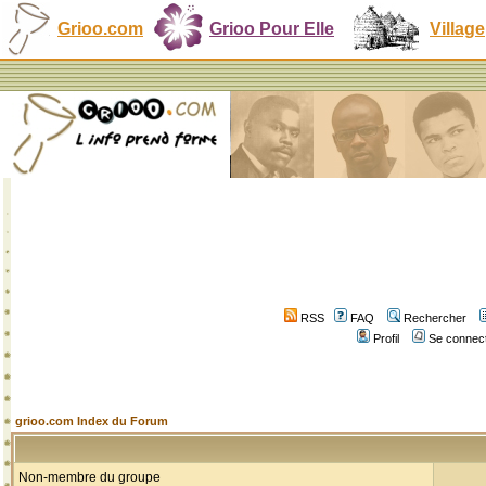
Grioo.com
Grioo Pour Elle
Village
RSS
FAQ
Rechercher
Profil
Se connect
grioo.com Index du Forum
Non-membre du groupe