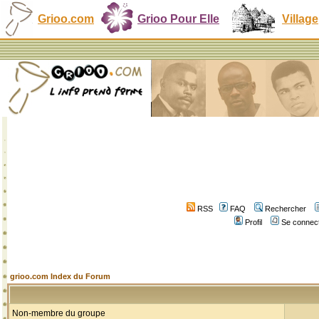
Grioo.com
Grioo Pour Elle
Village
RSS
FAQ
Rechercher
Profil
Se connect
grioo.com Index du Forum
Non-membre du groupe