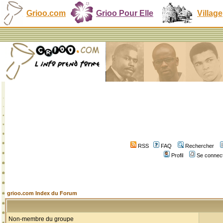
Grioo.com
Grioo Pour Elle
Village
RSS
FAQ
Rechercher
Profil
Se connect
grioo.com Index du Forum
Non-membre du groupe