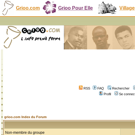
Grioo.com
Grioo Pour Elle
Village
RSS
FAQ
Rechercher
Profil
Se connect
grioo.com Index du Forum
Non-membre du groupe