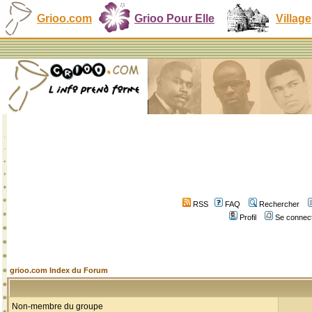
Grioo.com
Grioo Pour Elle
Village
RSS
FAQ
Rechercher
Profil
Se connect
grioo.com Index du Forum
Non-membre du groupe