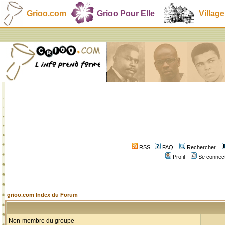
Grioo.com
Grioo Pour Elle
Village
RSS
FAQ
Rechercher
Profil
Se connect
grioo.com Index du Forum
Non-membre du groupe