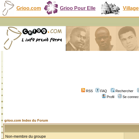
Grioo.com
Grioo Pour Elle
Village
RSS
FAQ
Rechercher
Profil
Se connect
grioo.com Index du Forum
Non-membre du groupe