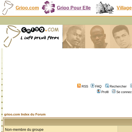
Grioo.com
Grioo Pour Elle
Village
RSS
FAQ
Rechercher
Profil
Se connect
grioo.com Index du Forum
Non-membre du groupe