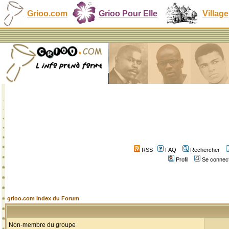
Grioo.com
Grioo Pour Elle
Village
RSS
FAQ
Rechercher
Profil
Se connect
grioo.com Index du Forum
Non-membre du groupe