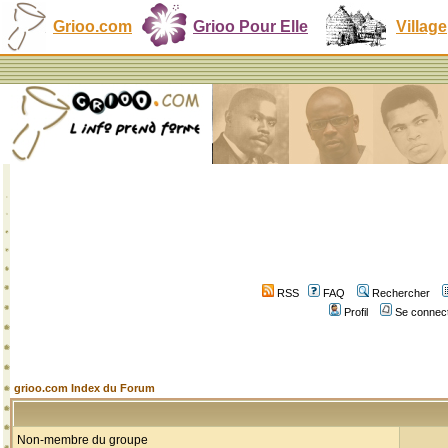
Grioo.com
Grioo Pour Elle
Village
RSS
FAQ
Rechercher
Profil
Se connect
grioo.com Index du Forum
Non-membre du groupe