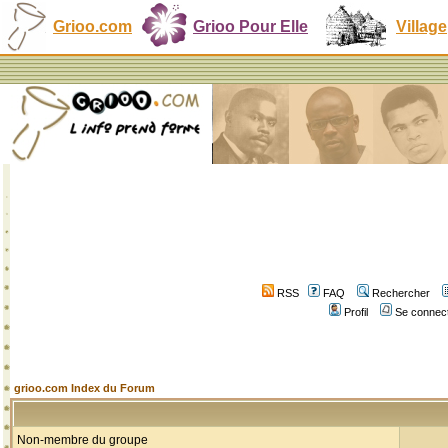
Grioo.com
Grioo Pour Elle
Village
RSS
FAQ
Rechercher
Profil
Se connect
grioo.com Index du Forum
Non-membre du groupe