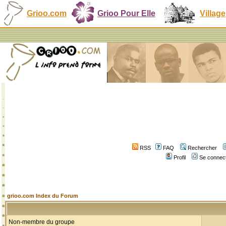
Grioo.com
Grioo Pour Elle
Village
RSS
FAQ
Rechercher
Profil
Se connect
grioo.com Index du Forum
Non-membre du groupe