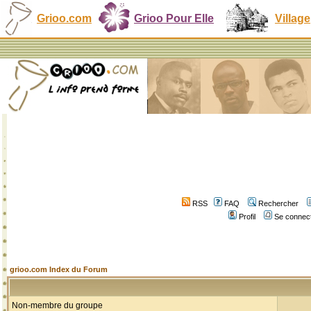
Grioo.com
Grioo Pour Elle
Village
RSS
FAQ
Rechercher
Profil
Se connect
grioo.com Index du Forum
Non-membre du groupe