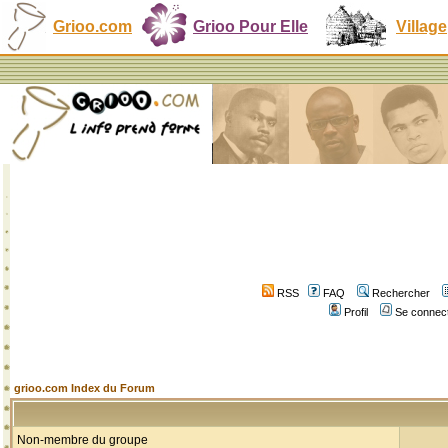
Grioo.com
Grioo Pour Elle
Village
RSS
FAQ
Rechercher
Profil
Se connect
grioo.com Index du Forum
Non-membre du groupe