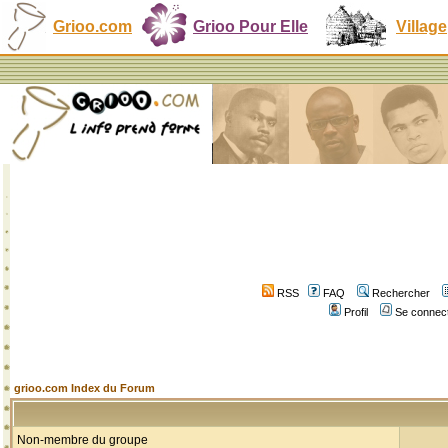
Grioo.com
Grioo Pour Elle
Village
RSS
FAQ
Rechercher
Profil
Se connect
grioo.com Index du Forum
Non-membre du groupe