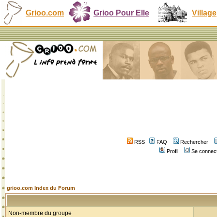
Grioo.com
Grioo Pour Elle
Village
RSS
FAQ
Rechercher
Profil
Se connect
grioo.com Index du Forum
Non-membre du groupe