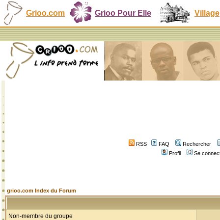
Grioo.com
Grioo Pour Elle
Village
RSS
FAQ
Rechercher
Profil
Se connect
grioo.com Index du Forum
Non-membre du groupe