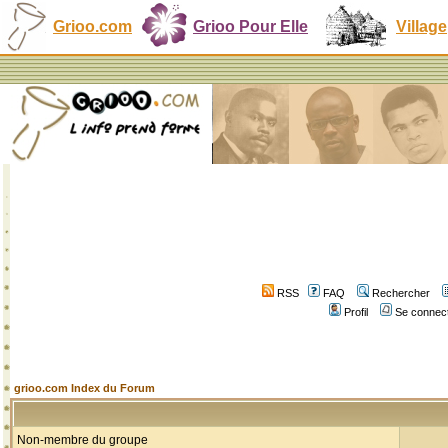
Grioo.com
Grioo Pour Elle
Village
RSS
FAQ
Rechercher
Profil
Se connect
grioo.com Index du Forum
Non-membre du groupe