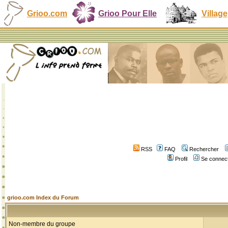
Grioo.com
Grioo Pour Elle
Village
RSS
FAQ
Rechercher
Profil
Se connect
grioo.com Index du Forum
Non-membre du groupe