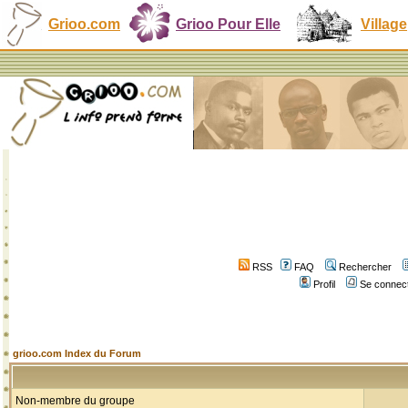
Grioo.com
Grioo Pour Elle
Village
RSS
FAQ
Rechercher
Profil
Se connect
grioo.com Index du Forum
Non-membre du groupe