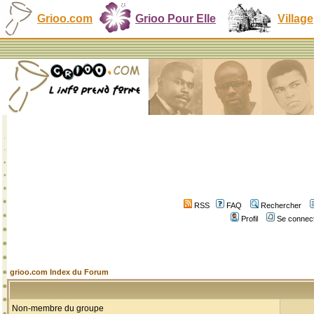
Grioo.com
Grioo Pour Elle
Village
RSS
FAQ
Rechercher
Profil
Se connect
grioo.com Index du Forum
Non-membre du groupe