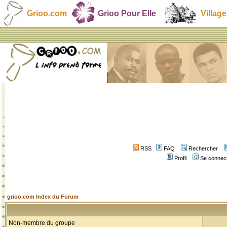
Grioo.com
Grioo Pour Elle
Village
RSS
FAQ
Rechercher
Profil
Se connect
grioo.com Index du Forum
Non-membre du groupe