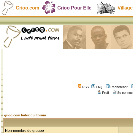
Grioo.com
Grioo Pour Elle
Village
RSS
FAQ
Rechercher
Profil
Se connect
grioo.com Index du Forum
Non-membre du groupe