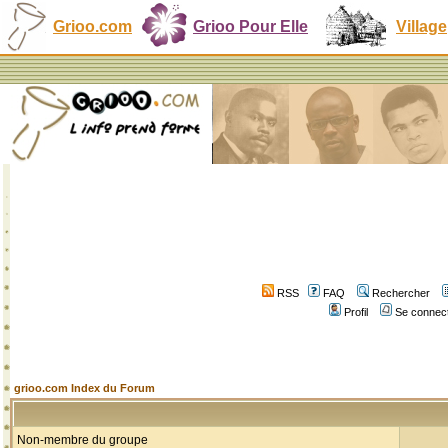
Grioo.com
Grioo Pour Elle
Village
RSS
FAQ
Rechercher
Profil
Se connect
grioo.com Index du Forum
Non-membre du groupe