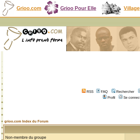
Grioo.com
Grioo Pour Elle
Village
RSS
FAQ
Rechercher
Profil
Se connect
grioo.com Index du Forum
Non-membre du groupe