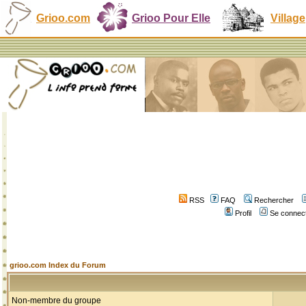
Grioo.com
Grioo Pour Elle
Village
RSS
FAQ
Rechercher
Profil
Se connect
grioo.com Index du Forum
Non-membre du groupe