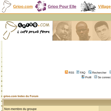
Grioo.com
Grioo Pour Elle
Village
RSS
FAQ
Rechercher
Profil
Se connect
grioo.com Index du Forum
Non-membre du groupe