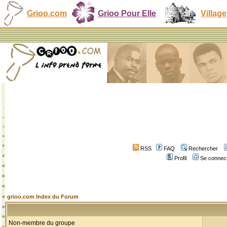
Grioo.com
Grioo Pour Elle
Village
RSS
FAQ
Rechercher
Profil
Se connect
grioo.com Index du Forum
Non-membre du groupe