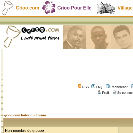
Grioo.com
Grioo Pour Elle
Village
RSS
FAQ
Rechercher
Profil
Se connect
grioo.com Index du Forum
Non-membre du groupe