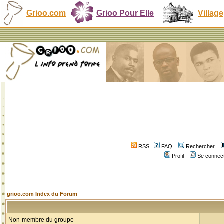
Grioo.com
Grioo Pour Elle
Village
RSS
FAQ
Rechercher
Profil
Se connect
grioo.com Index du Forum
Non-membre du groupe