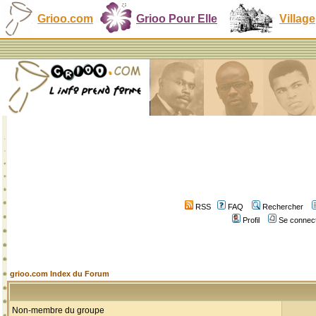
Grioo.com
Grioo Pour Elle
Village
RSS
FAQ
Rechercher
Profil
Se connect
grioo.com Index du Forum
Non-membre du groupe