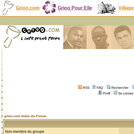
Grioo.com
Grioo Pour Elle
Village
RSS
FAQ
Rechercher
Profil
Se connect
grioo.com Index du Forum
Non-membre du groupe