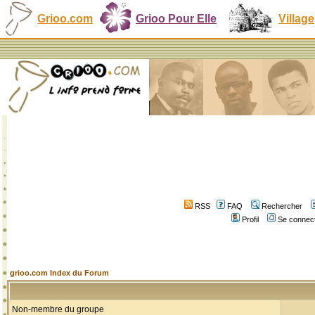
Grioo.com
Grioo Pour Elle
Village
RSS
FAQ
Rechercher
Profil
Se connect
grioo.com Index du Forum
Non-membre du groupe