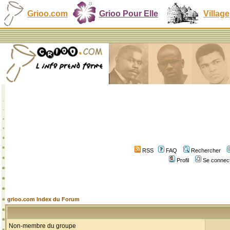
Grioo.com
Grioo Pour Elle
Village
RSS
FAQ
Rechercher
Profil
Se connect
grioo.com Index du Forum
Non-membre du groupe