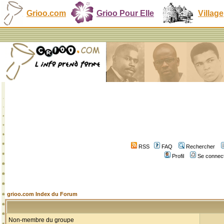
Grioo.com
Grioo Pour Elle
Village
RSS
FAQ
Rechercher
Profil
Se connect
grioo.com Index du Forum
Non-membre du groupe