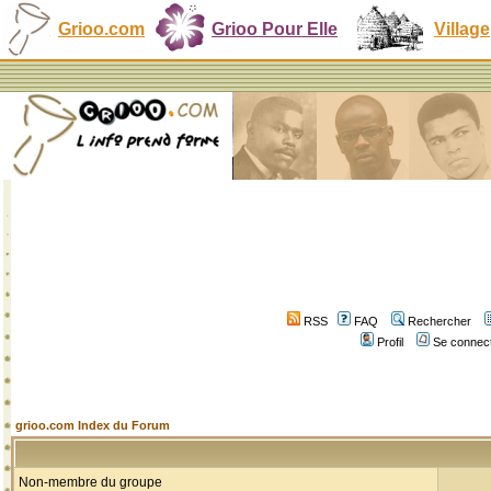
Grioo.com
Grioo Pour Elle
Village
RSS
FAQ
Rechercher
Profil
Se connect
grioo.com Index du Forum
Non-membre du groupe