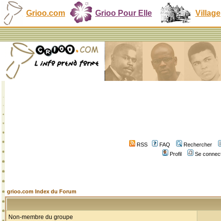
Grioo.com
Grioo Pour Elle
Village
RSS
FAQ
Rechercher
Profil
Se connect
grioo.com Index du Forum
Non-membre du groupe