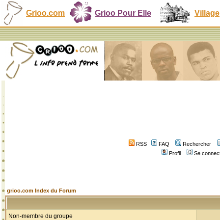
Grioo.com
Grioo Pour Elle
Village
RSS
FAQ
Rechercher
Profil
Se connect
grioo.com Index du Forum
Non-membre du groupe