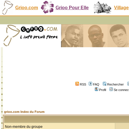
Grioo.com
Grioo Pour Elle
Village
RSS
FAQ
Rechercher
Profil
Se connect
grioo.com Index du Forum
Non-membre du groupe