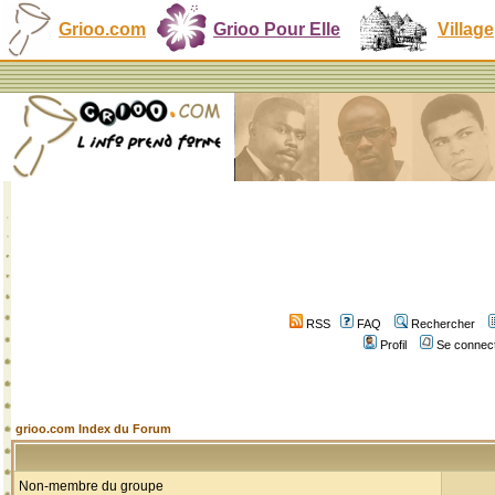
Grioo.com
Grioo Pour Elle
Village
RSS
FAQ
Rechercher
Profil
Se connect
grioo.com Index du Forum
Non-membre du groupe