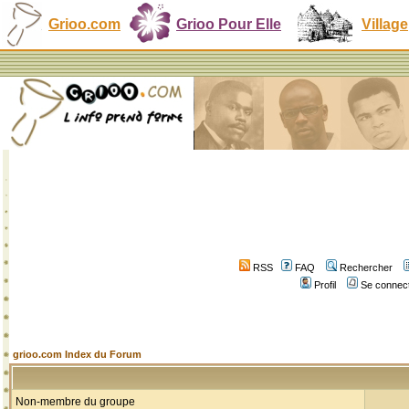
Grioo.com
Grioo Pour Elle
Village
RSS
FAQ
Rechercher
Profil
Se connect
grioo.com Index du Forum
Non-membre du groupe