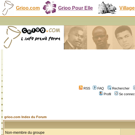
Grioo.com
Grioo Pour Elle
Village
RSS
FAQ
Rechercher
Profil
Se connect
grioo.com Index du Forum
Non-membre du groupe