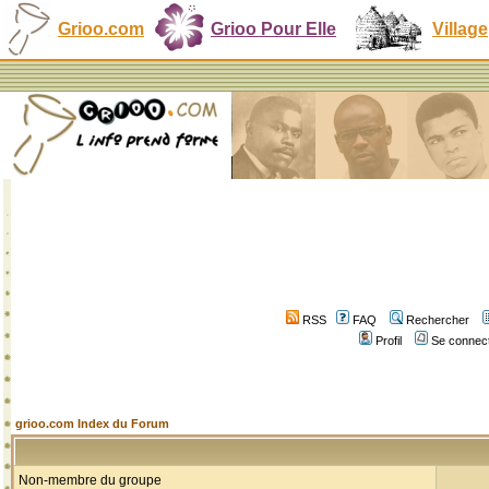
Grioo.com
Grioo Pour Elle
Village
RSS
FAQ
Rechercher
Profil
Se connect
grioo.com Index du Forum
Non-membre du groupe