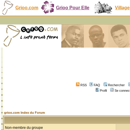
Grioo.com
Grioo Pour Elle
Village
RSS
FAQ
Rechercher
Profil
Se connect
grioo.com Index du Forum
Non-membre du groupe