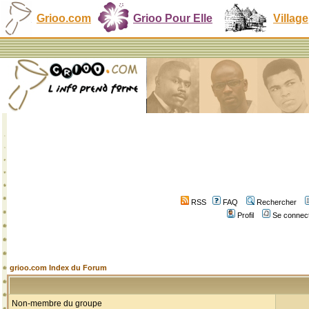
Grioo.com
Grioo Pour Elle
Village
RSS
FAQ
Rechercher
Profil
Se connect
grioo.com Index du Forum
Non-membre du groupe